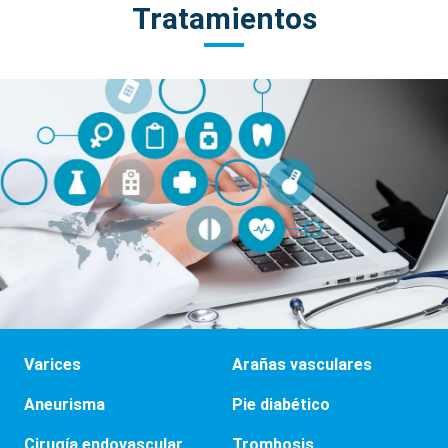
Tratamientos
Varices
Arañas vasculares
Aneurisma
Pie diabético
Cirugía endovascular
Trombosis