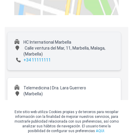
HC International Marbella
Calle ventura del Mar, 11, Marbella, Malaga,
(Marbella)
+34 11111111
Telemedicina | Dra. Lara Guerrero
(Marbella)
Este sitio web utiliza Cookies propias y de terceros para recopilar
información con la finalidad de mejorar nuestros servicios, para
mostrarle publicidad relacionada con sus preferencias, así como
Clínica Vascular - Policlínica San Juan
analizar sus hábitos de navegación. El usuario tiene la
Av. del Mediterráneo, 10,
(Alhaurín de la Torre)
posibilidad de configurar sus preferencias
AQUI.