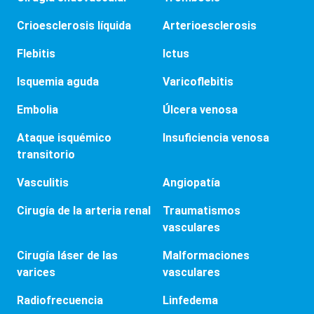
Crioesclerosis líquida
Arterioesclerosis
Flebitis
Ictus
Isquemia aguda
Varicoflebitis
Embolia
Úlcera venosa
Ataque isquémico
Insuficiencia venosa
transitorio
Vasculitis
Angiopatía
Cirugía de la arteria renal
Traumatismos
vasculares
Cirugía láser de las
Malformaciones
varices
vasculares
Radiofrecuencia
Linfedema